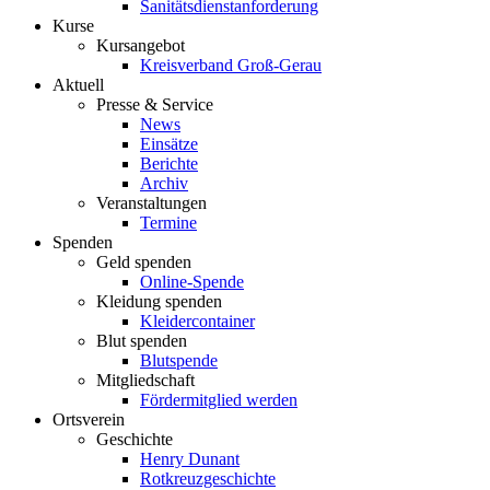
Sanitätsdienstanforderung
Kurse
Kursangebot
Kreisverband Groß-Gerau
Aktuell
Presse & Service
News
Einsätze
Berichte
Archiv
Veranstaltungen
Termine
Spenden
Geld spenden
Online-Spende
Kleidung spenden
Kleidercontainer
Blut spenden
Blutspende
Mitgliedschaft
Fördermitglied werden
Ortsverein
Geschichte
Henry Dunant
Rotkreuzgeschichte