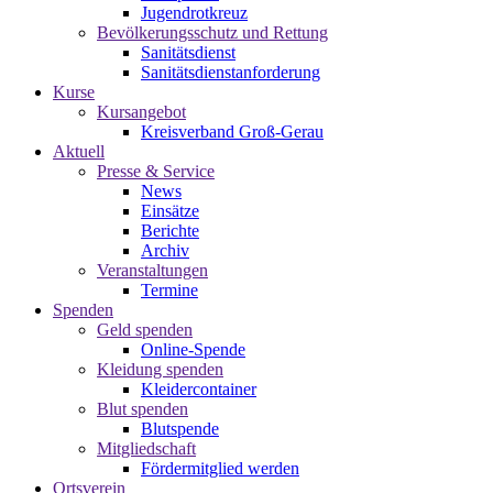
Jugendrotkreuz
Bevölkerungsschutz und Rettung
Sanitätsdienst
Sanitätsdienstanforderung
Kurse
Kursangebot
Kreisverband Groß-Gerau
Aktuell
Presse & Service
News
Einsätze
Berichte
Archiv
Veranstaltungen
Termine
Spenden
Geld spenden
Online-Spende
Kleidung spenden
Kleidercontainer
Blut spenden
Blutspende
Mitgliedschaft
Fördermitglied werden
Ortsverein