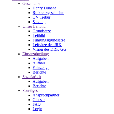
Geschichte
Henry Dunant
Rotkreuzgeschichte
OV Trebur
Satzung
Unser Leitbild
Grundsätze
Leitbild
Führungsgrundsätze
Leitsätze des JRK
Vision des DRK GG
Einsatzabteilung
Aufgaben
Aufbau
Fahrzeuge
Berichte
Sozialarbeit
Aufgaben
Berichte
Sonstiges
Ansprechpartner
Glossar
FAQ
Login