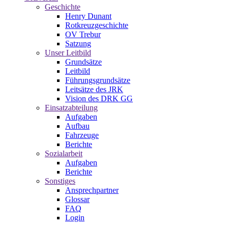
Geschichte
Henry Dunant
Rotkreuzgeschichte
OV Trebur
Satzung
Unser Leitbild
Grundsätze
Leitbild
Führungsgrundsätze
Leitsätze des JRK
Vision des DRK GG
Einsatzabteilung
Aufgaben
Aufbau
Fahrzeuge
Berichte
Sozialarbeit
Aufgaben
Berichte
Sonstiges
Ansprechpartner
Glossar
FAQ
Login