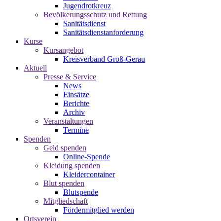
Jugendrotkreuz
Bevölkerungsschutz und Rettung
Sanitätsdienst
Sanitätsdienstanforderung
Kurse
Kursangebot
Kreisverband Groß-Gerau
Aktuell
Presse & Service
News
Einsätze
Berichte
Archiv
Veranstaltungen
Termine
Spenden
Geld spenden
Online-Spende
Kleidung spenden
Kleidercontainer
Blut spenden
Blutspende
Mitgliedschaft
Fördermitglied werden
Ortsverein