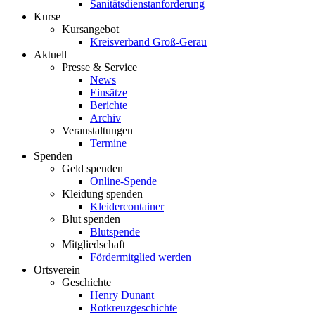
Sanitätsdienstanforderung
Kurse
Kursangebot
Kreisverband Groß-Gerau
Aktuell
Presse & Service
News
Einsätze
Berichte
Archiv
Veranstaltungen
Termine
Spenden
Geld spenden
Online-Spende
Kleidung spenden
Kleidercontainer
Blut spenden
Blutspende
Mitgliedschaft
Fördermitglied werden
Ortsverein
Geschichte
Henry Dunant
Rotkreuzgeschichte