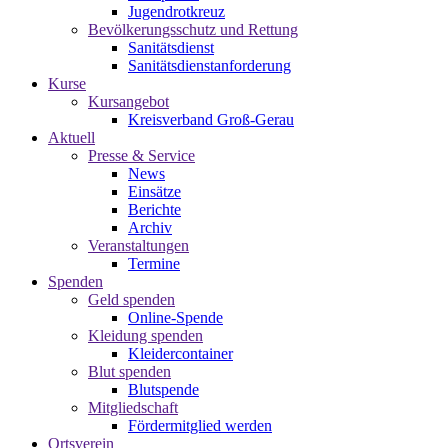
Jugendrotkreuz
Bevölkerungsschutz und Rettung
Sanitätsdienst
Sanitätsdienstanforderung
Kurse
Kursangebot
Kreisverband Groß-Gerau
Aktuell
Presse & Service
News
Einsätze
Berichte
Archiv
Veranstaltungen
Termine
Spenden
Geld spenden
Online-Spende
Kleidung spenden
Kleidercontainer
Blut spenden
Blutspende
Mitgliedschaft
Fördermitglied werden
Ortsverein