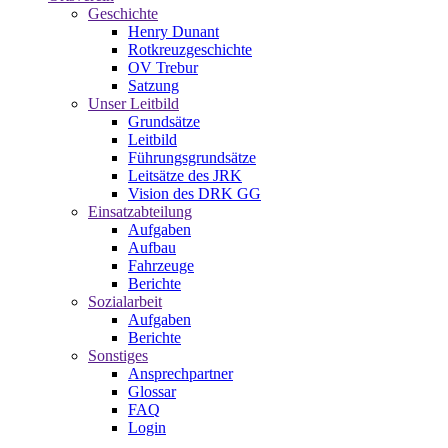
Geschichte
Henry Dunant
Rotkreuzgeschichte
OV Trebur
Satzung
Unser Leitbild
Grundsätze
Leitbild
Führungsgrundsätze
Leitsätze des JRK
Vision des DRK GG
Einsatzabteilung
Aufgaben
Aufbau
Fahrzeuge
Berichte
Sozialarbeit
Aufgaben
Berichte
Sonstiges
Ansprechpartner
Glossar
FAQ
Login