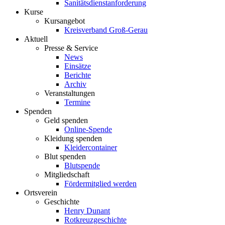
Sanitätsdienstanforderung
Kurse
Kursangebot
Kreisverband Groß-Gerau
Aktuell
Presse & Service
News
Einsätze
Berichte
Archiv
Veranstaltungen
Termine
Spenden
Geld spenden
Online-Spende
Kleidung spenden
Kleidercontainer
Blut spenden
Blutspende
Mitgliedschaft
Fördermitglied werden
Ortsverein
Geschichte
Henry Dunant
Rotkreuzgeschichte