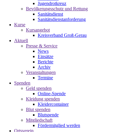
Jugendrotkreuz
Bevölkerungsschutz und Rettung
Sanitätsdienst
Sanitätsdienstanforderung
Kurse
Kursangebot
Kreisverband Groß-Gerau
Aktuell
Presse & Service
News
Einsätze
Berichte
Archiv
Veranstaltungen
Termine
Spenden
Geld spenden
Online-Spende
Kleidung spenden
Kleidercontainer
Blut spenden
Blutspende
Mitgliedschaft
Fördermitglied werden
Ortsverein