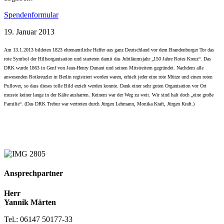
Spendenformular
19. Januar 2013
Am 13.1.2013 bildeten 1823 ehrenamtliche Helfer aus ganz Deutschland vor dem Brandenburger Tor das
rote Symbol der Hilfsorganisation und starteten damit das Jubiläumsjahr „150 Jahre Rotes Kreuz“. Das
DRK wurde 1863 in Genf von Jean-Henry Dunant und seinen Mitstreitern gegründet. Nachdem alle
anwesenden Rotkreuzler in Berlin registriert worden waren, erhielt jeder eine rote Mütze und einen roten
Pullover, so dass dieses tolle Bild erzielt werden konnte. Dank einer sehr guten Organisation vor Ort
musste keiner lange in der Kälte ausharren. Keinem war der Weg zu weit. Wir sind halt doch „eine große
Familie“. (Das DRK Trebur war vertreten durch Jürgen Lehmann, Monika Kraft, Jürgen Kraft.)
Ansprechpartner
Herr
Yannik Märten
Tel.: 06147 50177-33