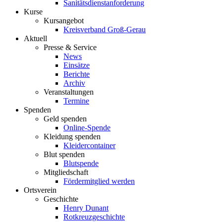
Sanitätsdienstanforderung
Kurse
Kursangebot
Kreisverband Groß-Gerau
Aktuell
Presse & Service
News
Einsätze
Berichte
Archiv
Veranstaltungen
Termine
Spenden
Geld spenden
Online-Spende
Kleidung spenden
Kleidercontainer
Blut spenden
Blutspende
Mitgliedschaft
Fördermitglied werden
Ortsverein
Geschichte
Henry Dunant
Rotkreuzgeschichte