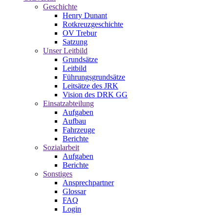
Geschichte
Henry Dunant
Rotkreuzgeschichte
OV Trebur
Satzung
Unser Leitbild
Grundsätze
Leitbild
Führungsgrundsätze
Leitsätze des JRK
Vision des DRK GG
Einsatzabteilung
Aufgaben
Aufbau
Fahrzeuge
Berichte
Sozialarbeit
Aufgaben
Berichte
Sonstiges
Ansprechpartner
Glossar
FAQ
Login