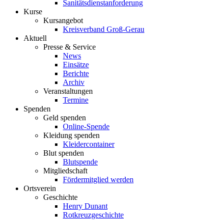
Sanitätsdienstanforderung
Kurse
Kursangebot
Kreisverband Groß-Gerau
Aktuell
Presse & Service
News
Einsätze
Berichte
Archiv
Veranstaltungen
Termine
Spenden
Geld spenden
Online-Spende
Kleidung spenden
Kleidercontainer
Blut spenden
Blutspende
Mitgliedschaft
Fördermitglied werden
Ortsverein
Geschichte
Henry Dunant
Rotkreuzgeschichte