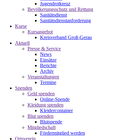
Jugendrotkreuz
Bevölkerungsschutz und Rettung
Sanitätsdienst
Sanitätsdienstanforderung
Kurse
Kursangebot
Kreisverband Groß-Gerau
Aktuell
Presse & Service
News
Einsätze
Berichte
Archiv
Veranstaltungen
Termine
Spenden
Geld spenden
Online-Spende
Kleidung spenden
Kleidercontainer
Blut spenden
Blutspende
Mitgliedschaft
Fördermitglied werden
Ortsverein