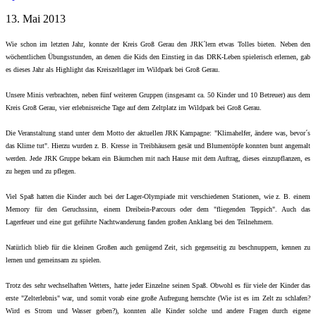
13. Mai 2013
Wie schon im letzten Jahr, konnte der Kreis Groß Gerau den JRK´lern etwas Tolles bieten. Neben den
wöchentlichen Übungsstunden, an denen die Kids den Einstieg in das DRK-Leben spielerisch erlernen, gab
es dieses Jahr als Highlight das Kreiszeltlager im Wildpark bei Groß Gerau.
Unsere Minis verbrachten, neben fünf weiteren Gruppen (insgesamt ca. 50 Kinder und 10 Betreuer) aus dem
Kreis Groß Gerau, vier erlebnisreiche Tage auf dem Zeltplatz im Wildpark bei Groß Gerau.
Die Veranstaltung stand unter dem Motto der aktuellen JRK Kampagne: "Klimahelfer, ändere was, bevor´s
das Klime tut". Hierzu wurden z. B. Kresse in Treibhäusern gesät und Blumentöpfe konnten bunt angemalt
werden. Jede JRK Gruppe bekam ein Bäumchen mit nach Hause mit dem Auftrag, dieses einzupflanzen, es
zu hegen und zu pflegen.
Viel Spaß hatten die Kinder auch bei der Lager-Olympiade mit verschiedenen Stationen, wie z. B. einem
Memory für den Geruchssinn, einem Dreibein-Parcours oder dem "fliegenden Teppich". Auch das
Lagerfeuer und eine gut geführte Nachtwanderung fanden großen Anklang bei den Teilnehmern.
Natürlich blieb für die kleinen Großen auch genügend Zeit, sich gegenseitig zu beschnuppern, kennen zu
lernen und gemeinsam zu spielen.
Trotz des sehr wechselhaften Wetters, hatte jeder Einzelne seinen Spaß. Obwohl es für viele der Kinder das
erste "Zelterlebnis" war, und somit vorab eine große Aufregung herrschte (Wie ist es im Zelt zu schlafen?
Wird es Strom und Wasser geben?), konnten alle Kinder solche und andere Fragen durch eigene