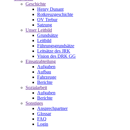
Geschichte
Henry Dunant
Rotkreuzgeschichte
OV Trebur
Satzung
Unser Leitbild
Grundsätze
Leitbild
Führungsgrundsätze
Leitsätze des JRK
Vision des DRK GG
Einsatzabteilung
Aufgaben
Aufbau
Fahrzeuge
Berichte
Sozialarbeit
Aufgaben
Berichte
Sonstiges
Ansprechpartner
Glossar
FAQ
Login