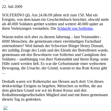
22. Juli 2009
SOLFERINO (jl). Am 24.06.09 jährte sich zum 150. Mal ein
Ereignis, von dem kaum ein Geschichtsbuch berichtet, obwohl mehr
als 40.000 Soldaten getötet wurden und weitere 40.000 später an
ihren Verletzungen verstarben: Die
Schlacht von Solferino
.
Warum trafen sich aber zu diesem Jahrestag – laut Veranstalter -
6000 Menschen, die gemeinsam einen vierstündigen Fackellauf
unternahmen? Weil damals der Schweizer Bürger Henry Dunant,
der zufällig Zeuge des Leids und des Elends der Betroffenen wurde,
gemeinsam mit den Bewohnern von Solferino und Castiglione den
Soldaten – unabhängig von ihrer Nationalität und ihrem Rang- seine
Hilfe zuteil werden ließ. Es war die Geburtstunde einer weltweiten
Bewegung, die Ursache, der Grund, warum es das Rote Kreuz gibt
...
Deshalb waren wir Rotkreuzler aus Hessen auch dort: Um dieses
denkwürdige Ereignis zu begehen, Menschen zu treffen, die aus
dem gleichen Grund wie wir im Roten Kreuz und den
Rothalbmondgesellschaften Mitglied sind und mit ihnen gemeinsam
diesem Tag zu gedenken.