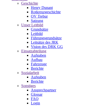
Geschichte
Henry Dunant
Rotkreuzgeschichte
OV Trebur
Satzung
Unser Leitbild
Grundsätze
Leitbild
Führungsgrundsätze
Leitsätze des JRK
Vision des DRK GG
Einsatzabteilung
Aufgaben
Aufbau
Fahrzeuge
Berichte
Sozialarbeit
Aufgaben
Berichte
Sonstiges
Ansprechpartner
Glossar
FAQ
Login