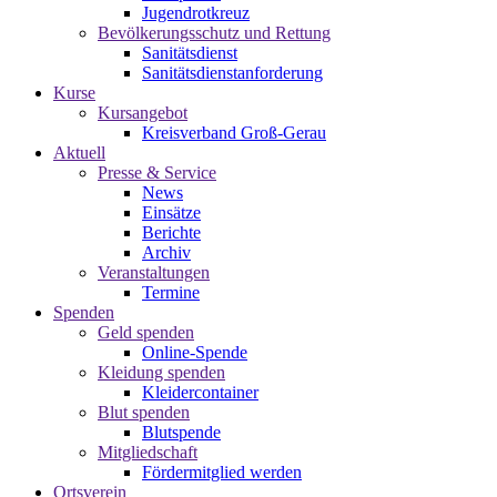
Jugendrotkreuz
Bevölkerungsschutz und Rettung
Sanitätsdienst
Sanitätsdienstanforderung
Kurse
Kursangebot
Kreisverband Groß-Gerau
Aktuell
Presse & Service
News
Einsätze
Berichte
Archiv
Veranstaltungen
Termine
Spenden
Geld spenden
Online-Spende
Kleidung spenden
Kleidercontainer
Blut spenden
Blutspende
Mitgliedschaft
Fördermitglied werden
Ortsverein