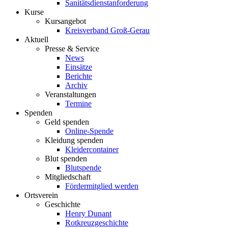
Sanitätsdienstanforderung
Kurse
Kursangebot
Kreisverband Groß-Gerau
Aktuell
Presse & Service
News
Einsätze
Berichte
Archiv
Veranstaltungen
Termine
Spenden
Geld spenden
Online-Spende
Kleidung spenden
Kleidercontainer
Blut spenden
Blutspende
Mitgliedschaft
Fördermitglied werden
Ortsverein
Geschichte
Henry Dunant
Rotkreuzgeschichte