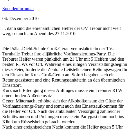
Spendenformular
04. Dezember 2010
... dann sind die ehrenamtlichen Helfer der OV Trebur nicht weit
weg; so auch am Abend des 27.11.2010.
Die Prälat-Diehl-Schule Groß-Gerau veranstaltete in der TV-
Turnhalle Trebur ihre alljährliche Vorfinanzierungs-Party. Die
Treburer Helfer waren pünktlich um 21 Uhr mit 5 Helfern und den
beiden RTWs vor Ort. Während eines ruhigen Veranstaltungsbeginn
dieser Feier, forderte die Zentrale Leitstelle einen Rettungswagen für
den Einsatz im Kreis Groß-Gerau an. Sofort begaben sich ein
Rettungsassistent und eine Rettungssanitäterin an den übermittelten
Einsatzort.
Kurz nach Erledigung dieses Auftrages musste ein Treburer RTW
erneut in den Außeneinsatz.
Gegen Mitternacht erhöhte sich der Alkoholkonsum der Gäste der
Vorfinanzierungs-Party und somit auch das Einsatzaufkommen für
die Helfer vor Ort. Nach der ambulanten Versorgung zahlreicher
Schnittwunden und Prellungen musste ein Partygast dann noch ins
Klinikum Rüsselsheim gebracht werden.
Nach einer ereignisreichen Nacht konnten die Helfer gegen 5 Uhr