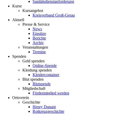
Sanitätsdienstanforderung
Kurse
Kursangebot
Kreisverband Groß-Gerau
Aktuell
Presse & Service
News
Einsätze
Berichte
Archiv
Veranstaltungen
Termine
Spenden
Geld spenden
Online-Spende
Kleidung spenden
Kleidercontainer
Blut spenden
Blutspende
Mitgliedschaft
Fördermitglied werden
Ortsverein
Geschichte
Henry Dunant
Rotkreuzgeschichte