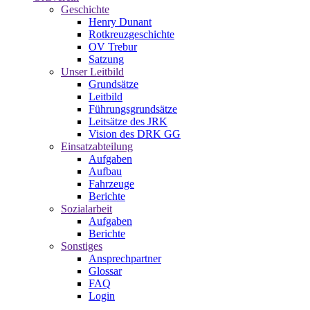
Geschichte
Henry Dunant
Rotkreuzgeschichte
OV Trebur
Satzung
Unser Leitbild
Grundsätze
Leitbild
Führungsgrundsätze
Leitsätze des JRK
Vision des DRK GG
Einsatzabteilung
Aufgaben
Aufbau
Fahrzeuge
Berichte
Sozialarbeit
Aufgaben
Berichte
Sonstiges
Ansprechpartner
Glossar
FAQ
Login