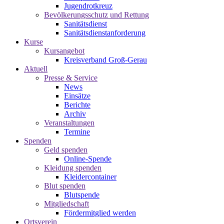
Jugendrotkreuz
Bevölkerungsschutz und Rettung
Sanitätsdienst
Sanitätsdienstanforderung
Kurse
Kursangebot
Kreisverband Groß-Gerau
Aktuell
Presse & Service
News
Einsätze
Berichte
Archiv
Veranstaltungen
Termine
Spenden
Geld spenden
Online-Spende
Kleidung spenden
Kleidercontainer
Blut spenden
Blutspende
Mitgliedschaft
Fördermitglied werden
Ortsverein