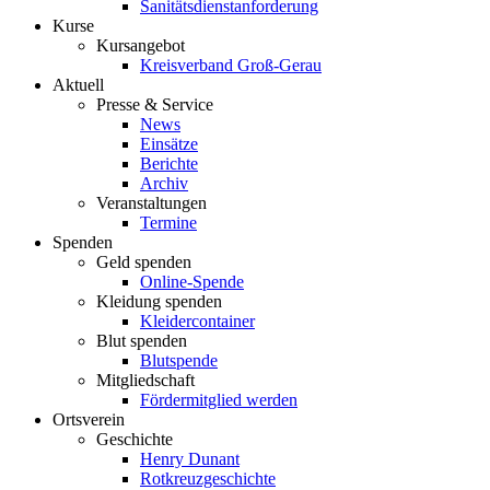
Sanitätsdienstanforderung
Kurse
Kursangebot
Kreisverband Groß-Gerau
Aktuell
Presse & Service
News
Einsätze
Berichte
Archiv
Veranstaltungen
Termine
Spenden
Geld spenden
Online-Spende
Kleidung spenden
Kleidercontainer
Blut spenden
Blutspende
Mitgliedschaft
Fördermitglied werden
Ortsverein
Geschichte
Henry Dunant
Rotkreuzgeschichte