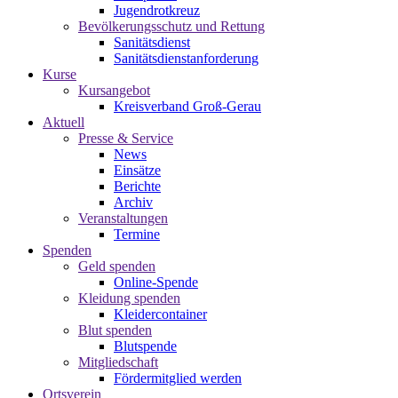
Jugendrotkreuz
Bevölkerungsschutz und Rettung
Sanitätsdienst
Sanitätsdienstanforderung
Kurse
Kursangebot
Kreisverband Groß-Gerau
Aktuell
Presse & Service
News
Einsätze
Berichte
Archiv
Veranstaltungen
Termine
Spenden
Geld spenden
Online-Spende
Kleidung spenden
Kleidercontainer
Blut spenden
Blutspende
Mitgliedschaft
Fördermitglied werden
Ortsverein