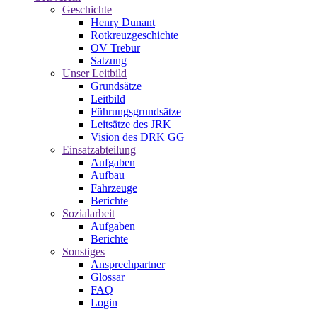
Geschichte
Henry Dunant
Rotkreuzgeschichte
OV Trebur
Satzung
Unser Leitbild
Grundsätze
Leitbild
Führungsgrundsätze
Leitsätze des JRK
Vision des DRK GG
Einsatzabteilung
Aufgaben
Aufbau
Fahrzeuge
Berichte
Sozialarbeit
Aufgaben
Berichte
Sonstiges
Ansprechpartner
Glossar
FAQ
Login