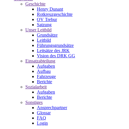
Geschichte
Henry Dunant
Rotkreuzgeschichte
OV Trebur
Satzung
Unser Leitbild
Grundsätze
Leitbild
Führungsgrundsätze
Leitsätze des JRK
Vision des DRK GG
Einsatzabteilung
Aufgaben
Aufbau
Fahrzeuge
Berichte
Sozialarbeit
Aufgaben
Berichte
Sonstiges
Ansprechpartner
Glossar
FAQ
Login