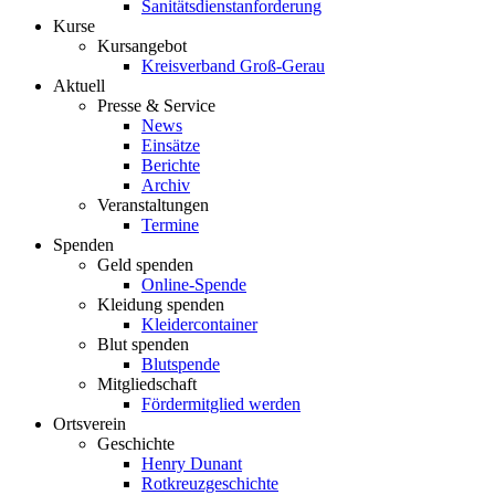
Sanitätsdienstanforderung
Kurse
Kursangebot
Kreisverband Groß-Gerau
Aktuell
Presse & Service
News
Einsätze
Berichte
Archiv
Veranstaltungen
Termine
Spenden
Geld spenden
Online-Spende
Kleidung spenden
Kleidercontainer
Blut spenden
Blutspende
Mitgliedschaft
Fördermitglied werden
Ortsverein
Geschichte
Henry Dunant
Rotkreuzgeschichte