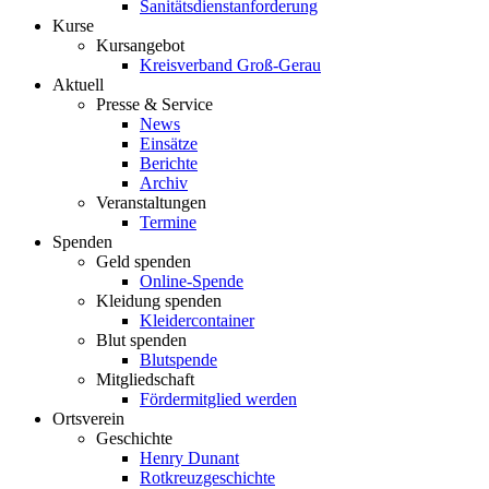
Sanitätsdienstanforderung
Kurse
Kursangebot
Kreisverband Groß-Gerau
Aktuell
Presse & Service
News
Einsätze
Berichte
Archiv
Veranstaltungen
Termine
Spenden
Geld spenden
Online-Spende
Kleidung spenden
Kleidercontainer
Blut spenden
Blutspende
Mitgliedschaft
Fördermitglied werden
Ortsverein
Geschichte
Henry Dunant
Rotkreuzgeschichte