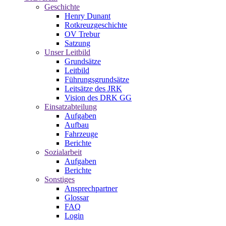
Geschichte
Henry Dunant
Rotkreuzgeschichte
OV Trebur
Satzung
Unser Leitbild
Grundsätze
Leitbild
Führungsgrundsätze
Leitsätze des JRK
Vision des DRK GG
Einsatzabteilung
Aufgaben
Aufbau
Fahrzeuge
Berichte
Sozialarbeit
Aufgaben
Berichte
Sonstiges
Ansprechpartner
Glossar
FAQ
Login