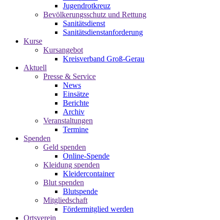
Jugendrotkreuz
Bevölkerungsschutz und Rettung
Sanitätsdienst
Sanitätsdienstanforderung
Kurse
Kursangebot
Kreisverband Groß-Gerau
Aktuell
Presse & Service
News
Einsätze
Berichte
Archiv
Veranstaltungen
Termine
Spenden
Geld spenden
Online-Spende
Kleidung spenden
Kleidercontainer
Blut spenden
Blutspende
Mitgliedschaft
Fördermitglied werden
Ortsverein