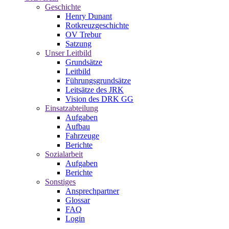
Geschichte
Henry Dunant
Rotkreuzgeschichte
OV Trebur
Satzung
Unser Leitbild
Grundsätze
Leitbild
Führungsgrundsätze
Leitsätze des JRK
Vision des DRK GG
Einsatzabteilung
Aufgaben
Aufbau
Fahrzeuge
Berichte
Sozialarbeit
Aufgaben
Berichte
Sonstiges
Ansprechpartner
Glossar
FAQ
Login