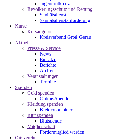
Jugendrotkreuz
Bevölkerungsschutz und Rettung
Sanitätsdienst
Sanitätsdienstanforderung
Kurse
Kursangebot
Kreisverband Groß-Gerau
Aktuell
Presse & Service
News
Einsätze
Berichte
Archiv
Veranstaltungen
Termine
Spenden
Geld spenden
Online-Spende
Kleidung spenden
Kleidercontainer
Blut spenden
Blutspende
Mitgliedschaft
Fördermitglied werden
Ortsverein