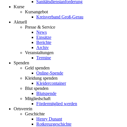
Sanitätsdienstanforderung
Kurse
Kursangebot
Kreisverband Groß-Gerau
Aktuell
Presse & Service
News
Einsätze
Berichte
Archiv
Veranstaltungen
Termine
Spenden
Geld spenden
Online-Spende
Kleidung spenden
Kleidercontainer
Blut spenden
Blutspende
Mitgliedschaft
Fördermitglied werden
Ortsverein
Geschichte
Henry Dunant
Rotkreuzgeschichte