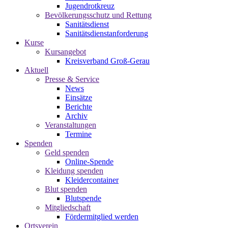
Jugendrotkreuz
Bevölkerungsschutz und Rettung
Sanitätsdienst
Sanitätsdienstanforderung
Kurse
Kursangebot
Kreisverband Groß-Gerau
Aktuell
Presse & Service
News
Einsätze
Berichte
Archiv
Veranstaltungen
Termine
Spenden
Geld spenden
Online-Spende
Kleidung spenden
Kleidercontainer
Blut spenden
Blutspende
Mitgliedschaft
Fördermitglied werden
Ortsverein