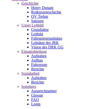
Geschichte
Henry Dunant
Rotkreuzgeschichte
OV Trebur
Satzung
Unser Leitbild
Grundsätze
Leitbild
Führungsgrundsätze
Leitsätze des JRK
Vision des DRK GG
Einsatzabteilung
Aufgaben
Aufbau
Fahrzeuge
Berichte
Sozialarbeit
Aufgaben
Berichte
Sonstiges
Ansprechpartner
Glossar
FAQ
Login