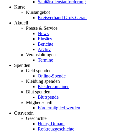
Sanitätsdienstanforderung
Kurse
Kursangebot
Kreisverband Groß-Gerau
Aktuell
Presse & Service
News
Einsätze
Berichte
Archiv
Veranstaltungen
Termine
Spenden
Geld spenden
Online-Spende
Kleidung spenden
Kleidercontainer
Blut spenden
Blutspende
Mitgliedschaft
Fördermitglied werden
Ortsverein
Geschichte
Henry Dunant
Rotkreuzgeschichte