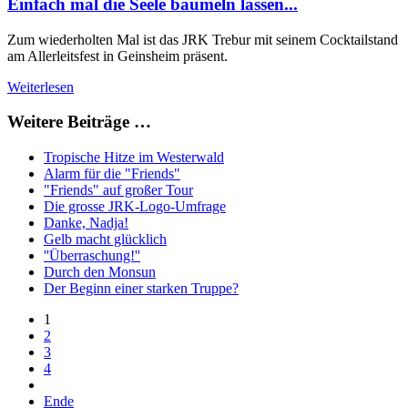
Einfach mal die Seele baumeln lassen...
Zum wiederholten Mal ist das JRK Trebur mit seinem Cocktailstand
am Allerleitsfest in Geinsheim präsent.
Weiterlesen
Weitere Beiträge …
Tropische Hitze im Westerwald
Alarm für die "Friends"
"Friends" auf großer Tour
Die grosse JRK-Logo-Umfrage
Danke, Nadja!
Gelb macht glücklich
''Überraschung!''
Durch den Monsun
Der Beginn einer starken Truppe?
1
2
3
4
Ende