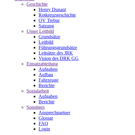
Geschichte
Henry Dunant
Rotkreuzgeschichte
OV Trebur
Satzung
Unser Leitbild
Grundsätze
Leitbild
Führungsgrundsätze
Leitsätze des JRK
Vision des DRK GG
Einsatzabteilung
Aufgaben
Aufbau
Fahrzeuge
Berichte
Sozialarbeit
Aufgaben
Berichte
Sonstiges
Ansprechpartner
Glossar
FAQ
Login