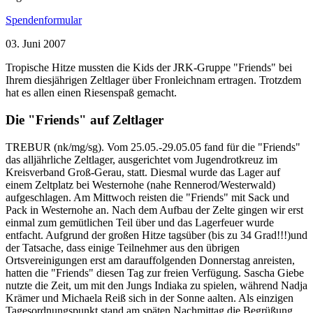
Spendenformular
03. Juni 2007
Tropische Hitze mussten die Kids der JRK-Gruppe "Friends" bei
Ihrem diesjährigen Zeltlager über Fronleichnam ertragen. Trotzdem
hat es allen einen Riesenspaß gemacht.
Die "Friends" auf Zeltlager
TREBUR (nk/mg/sg). Vom 25.05.-29.05.05 fand für die "Friends"
das alljährliche Zeltlager, ausgerichtet vom Jugendrotkreuz im
Kreisverband Groß-Gerau, statt. Diesmal wurde das Lager auf
einem Zeltplatz bei Westernohe (nahe Rennerod/Westerwald)
aufgeschlagen. Am Mittwoch reisten die "Friends" mit Sack und
Pack in Westernohe an. Nach dem Aufbau der Zelte gingen wir erst
einmal zum gemütlichen Teil über und das Lagerfeuer wurde
entfacht. Aufgrund der großen Hitze tagsüber (bis zu 34 Grad!!!)und
der Tatsache, dass einige Teilnehmer aus den übrigen
Ortsvereinigungen erst am darauffolgenden Donnerstag anreisten,
hatten die "Friends" diesen Tag zur freien Verfügung. Sascha Giebe
nutzte die Zeit, um mit den Jungs Indiaka zu spielen, während Nadja
Krämer und Michaela Reiß sich in der Sonne aalten. Als einzigen
Tagesordnungspunkt stand am späten Nachmittag die Begrüßung