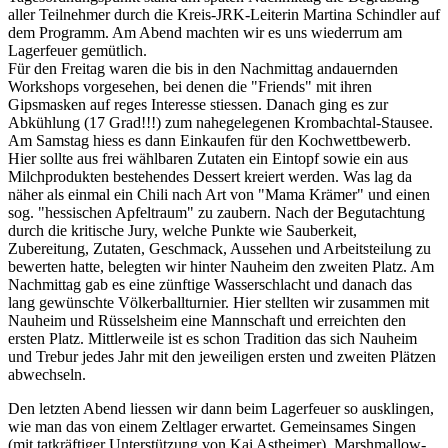
aller Teilnehmer durch die Kreis-JRK-Leiterin Martina Schindler auf
dem Programm. Am Abend machten wir es uns wiederrum am
Lagerfeuer gemütlich.
Für den Freitag waren die bis in den Nachmittag andauernden
Workshops vorgesehen, bei denen die "Friends" mit ihren
Gipsmasken auf reges Interesse stiessen. Danach ging es zur
Abkühlung (17 Grad!!!) zum nahegelegenen Krombachtal-Stausee.
Am Samstag hiess es dann Einkaufen für den Kochwettbewerb.
Hier sollte aus frei wählbaren Zutaten ein Eintopf sowie ein aus
Milchprodukten bestehendes Dessert kreiert werden. Was lag da
näher als einmal ein Chili nach Art von "Mama Krämer" und einen
sog. "hessischen Apfeltraum" zu zaubern. Nach der Begutachtung
durch die kritische Jury, welche Punkte wie Sauberkeit,
Zubereitung, Zutaten, Geschmack, Aussehen und Arbeitsteilung zu
bewerten hatte, belegten wir hinter Nauheim den zweiten Platz. Am
Nachmittag gab es eine zünftige Wasserschlacht und danach das
lang gewünschte Völkerballturnier. Hier stellten wir zusammen mit
Nauheim und Rüsselsheim eine Mannschaft und erreichten den
ersten Platz. Mittlerweile ist es schon Tradition das sich Nauheim
und Trebur jedes Jahr mit den jeweiligen ersten und zweiten Plätzen
abwechseln.
Den letzten Abend liessen wir dann beim Lagerfeuer so ausklingen,
wie man das von einem Zeltlager erwartet. Gemeinsames Singen
(mit tatkräftiger Unterstützung von Kai Astheimer), Marshmallow-