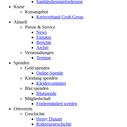
Sanitätsdienstanforderung
Kurse
Kursangebot
Kreisverband Groß-Gerau
Aktuell
Presse & Service
News
Einsätze
Berichte
Archiv
Veranstaltungen
Termine
Spenden
Geld spenden
Online-Spende
Kleidung spenden
Kleidercontainer
Blut spenden
Blutspende
Mitgliedschaft
Fördermitglied werden
Ortsverein
Geschichte
Henry Dunant
Rotkreuzgeschichte