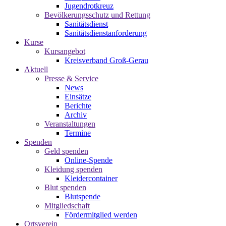
Jugendrotkreuz
Bevölkerungsschutz und Rettung
Sanitätsdienst
Sanitätsdienstanforderung
Kurse
Kursangebot
Kreisverband Groß-Gerau
Aktuell
Presse & Service
News
Einsätze
Berichte
Archiv
Veranstaltungen
Termine
Spenden
Geld spenden
Online-Spende
Kleidung spenden
Kleidercontainer
Blut spenden
Blutspende
Mitgliedschaft
Fördermitglied werden
Ortsverein