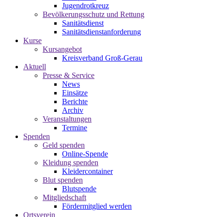
Jugendrotkreuz
Bevölkerungsschutz und Rettung
Sanitätsdienst
Sanitätsdienstanforderung
Kurse
Kursangebot
Kreisverband Groß-Gerau
Aktuell
Presse & Service
News
Einsätze
Berichte
Archiv
Veranstaltungen
Termine
Spenden
Geld spenden
Online-Spende
Kleidung spenden
Kleidercontainer
Blut spenden
Blutspende
Mitgliedschaft
Fördermitglied werden
Ortsverein