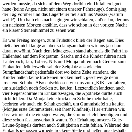
werden musste, da sich auf dem Weg dorthin ein Unfall ereignet
hatte (keine Angst, nicht mit einem unserer Fahrzeuge). Somit ging
der Tag vorüber und das Lagerfeuer fiel auch ins Wasser (warum
wohl?). Um halb eins nachts gingen wir schlafen, außer Jan, der uns
am nächsten Morgen erzählte, dass wie schon in der vorigen Nacht
ein klarer Sternenhimmel zu sehen war.
Es war Freitag morgen, zum Frühstück blieb der Regen aus. Dies
hielt aber nicht lange an aber so langsam hatten wir uns ja schon
daran gewöhnt. Nach dem Mittagessen stand abermals die Fahrt ins
Hallenbad auf dem Programm. Sascha und die Kinder fuhren nach
Lauterbach, Jan, Tobias, Nils und Monja fuhren nach Gedern zum
Einkaufen. Mittlerweile sah der Zeltplatz aus wie eine
Sumpflandschaft (jedenfalls dort wo keine Zelte standen), die
Kinder hatten keine trockenen Socken mehr, geschweige denn
trockene Schuhe. Also entschlossen wir uns zum „KIK“ zu fahren,
um zusätzlich noch Socken zu kaufen. Letztendlich landeten auch
vier Regenschirme im Einkaufswagen, die Apotheke durfte auch
nicht fehlen. Da Monja keine trockenen Schuhe mehr hatte,
beehrten wir auch ein Schuhgeschäft, um Gummistiefel zu kaufen
(Monjas erste Gummistiefel seit ihrer Kindheit). Hier erfuhren wir,
dass wir nicht die einzigen waren, die Gummistiefel benötigten und
diese schon fast ausverkauft waren. Zur Erhaltung unseres Gute-
Laune-Spiegels durften auch Süßigkeiten nicht fehlen. Während des
Einkaufs genossen wir jede trockene Stelle und ließen uns deshalb