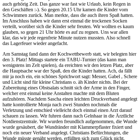
auch gehörig Zeit. Das ganze war fast wie Urlaub, kein Regen in
den Geschäften :-). So gegen 20.15 Uhr kamen die Kinder vom
Schwimmen zurück. Man merkte, dass die auch ihren Spaß hatten.
Im Anschluss haben wir dann erst einmal die trockenen Socken
verteilt, worüber sich die Kinder sehr freuten. Wir wollten es kaum
glauben, so gegen 21 Uhr hörte es auf zu regnen. Uns war allen
klar, das wir jede regenfreie Minute nutzen mussten. Also schnell
das Lagerfeuer wieder angefacht.
Am Samstag fand dann der Kochwettbewerb statt, wir belegten hier
den 3. Platz! Mittags startete ein TABU-Turnier (das kann man
wenigstens im Zelt spielen), da ereichten wir den letzen Platz, aber
die Hauptsache war der Spaß, den die Kinder hatten. Ach, da fällt
mir ja noch ein, ein schönes Sprichwort sagt: Messer, Gabel , Schere
und Licht sind für kleine Christians o. äh Kinder nichts. Bei der
Zubereitung eines Obstsalats schnitt sich der Arme in den Finger,
welcher erst einmal keine Anstalten machte mit dem Bluten
aufzuhören. Nachdem Sascha einen leichten Druckverband angelegt
hatte kontrollierte Monja nach zwei Stunden nochmals die
Verletzung und entschied vielleicht doch einmal einen Arzt darauf
schauen zu lassen. Wir fuhren dann nach Gelnhaar in die Ärztliche
Notdienstzentrale. Wir wurden freundlich aufgenommen, die Wunde
wurde gesäubert, die Wundränder mit Klammerpflaster fixiert und
noch ein neuer Verband angelegt. Christians Befürchtungen, die
Wunde müsste genäht werden, erfüllten sich zum Glück nicht.