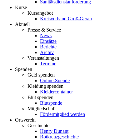
Sanitätsdienstanforderung
Kurse
Kursangebot
Kreisverband Groß-Gerau
Aktuell
Presse & Service
News
Einsätze
Berichte
Archiv
Veranstaltungen
Termine
Spenden
Geld spenden
Online-Spende
Kleidung spenden
Kleidercontainer
Blut spenden
Blutspende
Mitgliedschaft
Fördermitglied werden
Ortsverein
Geschichte
Henry Dunant
Rotkreuzgeschichte