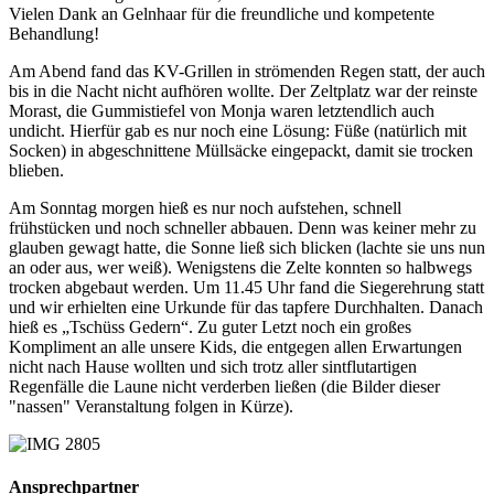
Vielen Dank an Gelnhaar für die freundliche und kompetente
Behandlung!
Am Abend fand das KV-Grillen in strömenden Regen statt, der auch
bis in die Nacht nicht aufhören wollte. Der Zeltplatz war der reinste
Morast, die Gummistiefel von Monja waren letztendlich auch
undicht. Hierfür gab es nur noch eine Lösung: Füße (natürlich mit
Socken) in abgeschnittene Müllsäcke eingepackt, damit sie trocken
blieben.
Am Sonntag morgen hieß es nur noch aufstehen, schnell
frühstücken und noch schneller abbauen. Denn was keiner mehr zu
glauben gewagt hatte, die Sonne ließ sich blicken (lachte sie uns nun
an oder aus, wer weiß). Wenigstens die Zelte konnten so halbwegs
trocken abgebaut werden. Um 11.45 Uhr fand die Siegerehrung statt
und wir erhielten eine Urkunde für das tapfere Durchhalten. Danach
hieß es „Tschüss Gedern“. Zu guter Letzt noch ein großes
Kompliment an alle unsere Kids, die entgegen allen Erwartungen
nicht nach Hause wollten und sich trotz aller sintflutartigen
Regenfälle die Laune nicht verderben ließen (die Bilder dieser
"nassen" Veranstaltung folgen in Kürze).
Ansprechpartner