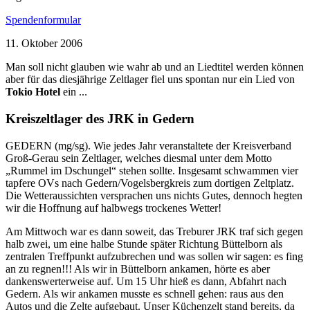
Spendenformular
11. Oktober 2006
Man soll nicht glauben wie wahr ab und an Liedtitel werden können
aber für das diesjährige Zeltlager fiel uns spontan nur ein Lied von
Tokio Hotel
ein ...
Kreiszeltlager des JRK in Gedern
GEDERN (mg/sg). Wie jedes Jahr veranstaltete der Kreisverband
Groß-Gerau sein Zeltlager, welches diesmal unter dem Motto
„Rummel im Dschungel“ stehen sollte. Insgesamt schwammen vier
tapfere OVs nach Gedern/Vogelsbergkreis zum dortigen Zeltplatz.
Die Wetteraussichten versprachen uns nichts Gutes, dennoch hegten
wir die Hoffnung auf halbwegs trockenes Wetter!
Am Mittwoch war es dann soweit, das Treburer JRK traf sich gegen
halb zwei, um eine halbe Stunde später Richtung Büttelborn als
zentralen Treffpunkt aufzubrechen und was sollen wir sagen: es fing
an zu regnen!!! Als wir in Büttelborn ankamen, hörte es aber
dankenswerterweise auf. Um 15 Uhr hieß es dann, Abfahrt nach
Gedern. Als wir ankamen musste es schnell gehen: raus aus den
Autos und die Zelte aufgebaut. Unser Küchenzelt stand bereits, da