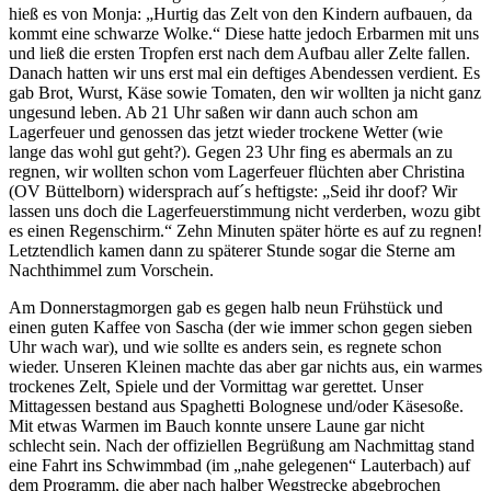
hieß es von Monja: „Hurtig das Zelt von den Kindern aufbauen, da
kommt eine schwarze Wolke.“ Diese hatte jedoch Erbarmen mit uns
und ließ die ersten Tropfen erst nach dem Aufbau aller Zelte fallen.
Danach hatten wir uns erst mal ein deftiges Abendessen verdient. Es
gab Brot, Wurst, Käse sowie Tomaten, den wir wollten ja nicht ganz
ungesund leben. Ab 21 Uhr saßen wir dann auch schon am
Lagerfeuer und genossen das jetzt wieder trockene Wetter (wie
lange das wohl gut geht?). Gegen 23 Uhr fing es abermals an zu
regnen, wir wollten schon vom Lagerfeuer flüchten aber Christina
(OV Büttelborn) widersprach auf´s heftigste: „Seid ihr doof? Wir
lassen uns doch die Lagerfeuerstimmung nicht verderben, wozu gibt
es einen Regenschirm.“ Zehn Minuten später hörte es auf zu regnen!
Letztendlich kamen dann zu späterer Stunde sogar die Sterne am
Nachthimmel zum Vorschein.
Am Donnerstagmorgen gab es gegen halb neun Frühstück und
einen guten Kaffee von Sascha (der wie immer schon gegen sieben
Uhr wach war), und wie sollte es anders sein, es regnete schon
wieder. Unseren Kleinen machte das aber gar nichts aus, ein warmes
trockenes Zelt, Spiele und der Vormittag war gerettet. Unser
Mittagessen bestand aus Spaghetti Bolognese und/oder Käsesoße.
Mit etwas Warmen im Bauch konnte unsere Laune gar nicht
schlecht sein. Nach der offiziellen Begrüßung am Nachmittag stand
eine Fahrt ins Schwimmbad (im „nahe gelegenen“ Lauterbach) auf
dem Programm, die aber nach halber Wegstrecke abgebrochen