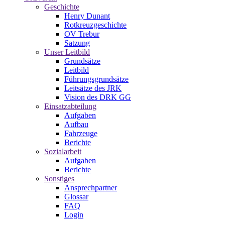
Geschichte
Henry Dunant
Rotkreuzgeschichte
OV Trebur
Satzung
Unser Leitbild
Grundsätze
Leitbild
Führungsgrundsätze
Leitsätze des JRK
Vision des DRK GG
Einsatzabteilung
Aufgaben
Aufbau
Fahrzeuge
Berichte
Sozialarbeit
Aufgaben
Berichte
Sonstiges
Ansprechpartner
Glossar
FAQ
Login