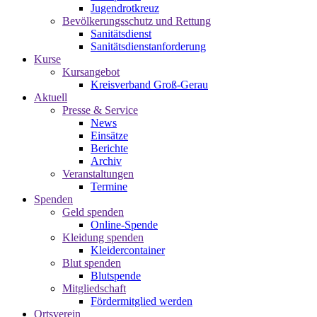
Jugendrotkreuz
Bevölkerungsschutz und Rettung
Sanitätsdienst
Sanitätsdienstanforderung
Kurse
Kursangebot
Kreisverband Groß-Gerau
Aktuell
Presse & Service
News
Einsätze
Berichte
Archiv
Veranstaltungen
Termine
Spenden
Geld spenden
Online-Spende
Kleidung spenden
Kleidercontainer
Blut spenden
Blutspende
Mitgliedschaft
Fördermitglied werden
Ortsverein