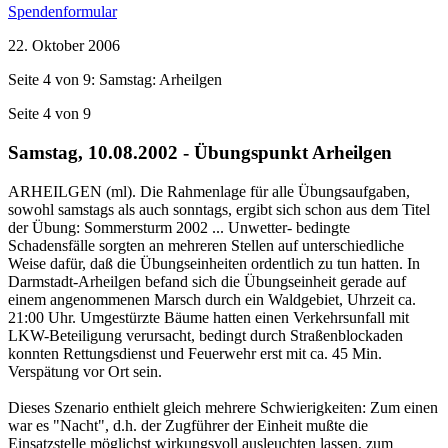
Spendenformular
22. Oktober 2006
Seite 4 von 9: Samstag: Arheilgen
Seite 4 von 9
Samstag, 10.08.2002 - Übungspunkt Arheilgen
ARHEILGEN (ml). Die Rahmenlage für alle Übungsaufgaben,
sowohl samstags als auch sonntags, ergibt sich schon aus dem Titel
der Übung: Sommersturm 2002 ... Unwetter- bedingte
Schadensfälle sorgten an mehreren Stellen auf unterschiedliche
Weise dafür, daß die Übungseinheiten ordentlich zu tun hatten. In
Darmstadt-Arheilgen befand sich die Übungseinheit gerade auf
einem angenommenen Marsch durch ein Waldgebiet, Uhrzeit ca.
21:00 Uhr. Umgestürzte Bäume hatten einen Verkehrsunfall mit
LKW-Beteiligung verursacht, bedingt durch Straßenblockaden
konnten Rettungsdienst und Feuerwehr erst mit ca. 45 Min.
Verspätung vor Ort sein.
Dieses Szenario enthielt gleich mehrere Schwierigkeiten: Zum einen
war es "Nacht", d.h. der Zugführer der Einheit mußte die
Einsatzstelle möglichst wirkungsvoll ausleuchten lassen, zum