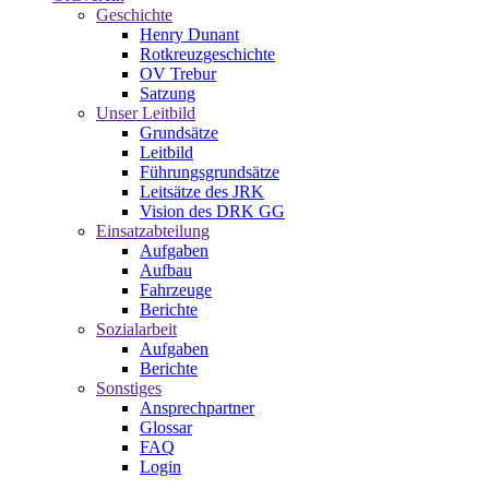
Geschichte
Henry Dunant
Rotkreuzgeschichte
OV Trebur
Satzung
Unser Leitbild
Grundsätze
Leitbild
Führungsgrundsätze
Leitsätze des JRK
Vision des DRK GG
Einsatzabteilung
Aufgaben
Aufbau
Fahrzeuge
Berichte
Sozialarbeit
Aufgaben
Berichte
Sonstiges
Ansprechpartner
Glossar
FAQ
Login