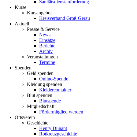
Sanitätsdienstanforderung
Kurse
Kursangebot
Kreisverband Groß-Gerau
Aktuell
Presse & Service
News
Einsätze
Berichte
Archiv
Veranstaltungen
Termine
Spenden
Geld spenden
Online-Spende
Kleidung spenden
Kleidercontainer
Blut spenden
Blutspende
Mitgliedschaft
Fördermitglied werden
Ortsverein
Geschichte
Henry Dunant
Rotkreuzgeschichte