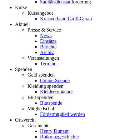
Sanitätsdienstanforderung
Kurse
Kursangebot
Kreisverband Groß-Gerau
Aktuell
Presse & Service
News
Einsätze
Berichte
Archiv
Veranstaltungen
Termine
Spenden
Geld spenden
Online-Spende
Kleidung spenden
Kleidercontainer
Blut spenden
Blutspende
Mitgliedschaft
Fördermitglied werden
Ortsverein
Geschichte
Henry Dunant
Rotkreuzgeschichte