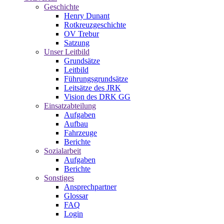
Geschichte
Henry Dunant
Rotkreuzgeschichte
OV Trebur
Satzung
Unser Leitbild
Grundsätze
Leitbild
Führungsgrundsätze
Leitsätze des JRK
Vision des DRK GG
Einsatzabteilung
Aufgaben
Aufbau
Fahrzeuge
Berichte
Sozialarbeit
Aufgaben
Berichte
Sonstiges
Ansprechpartner
Glossar
FAQ
Login