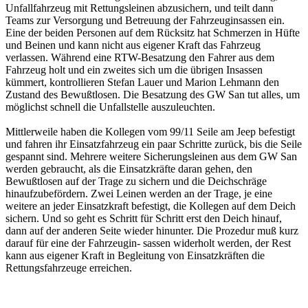
Unfallfahrzeug mit Rettungsleinen abzusichern, und teilt dann
Teams zur Versorgung und Betreuung der Fahrzeuginsassen ein.
Eine der beiden Personen auf dem Rücksitz hat Schmerzen in Hüfte
und Beinen und kann nicht aus eigener Kraft das Fahrzeug
verlassen. Während eine RTW-Besatzung den Fahrer aus dem
Fahrzeug holt und ein zweites sich um die übrigen Insassen
kümmert, kontrollieren Stefan Lauer und Marion Lehmann den
Zustand des Bewußtlosen. Die Besatzung des GW San tut alles, um
möglichst schnell die Unfallstelle auszuleuchten.
Mittlerweile haben die Kollegen vom 99/11 Seile am Jeep befestigt
und fahren ihr Einsatzfahrzeug ein paar Schritte zurück, bis die Seile
gespannt sind. Mehrere weitere Sicherungsleinen aus dem GW San
werden gebraucht, als die Einsatzkräfte daran gehen, den
Bewußtlosen auf der Trage zu sichern und die Deichschräge
hinaufzubefördern. Zwei Leinen werden an der Trage, je eine
weitere an jeder Einsatzkraft befestigt, die Kollegen auf dem Deich
sichern. Und so geht es Schritt für Schritt erst den Deich hinauf,
dann auf der anderen Seite wieder hinunter. Die Prozedur muß kurz
darauf für eine der Fahrzeugin- sassen widerholt werden, der Rest
kann aus eigener Kraft in Begleitung von Einsatzkräften die
Rettungsfahrzeuge erreichen.