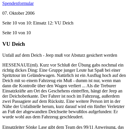
Spendenformular
07. Oktober 2006
Seite 10 von 10: Einsatz 12: VU Deich
Seite 10 von 10
VU Deich
Unfall auf dem Deich - Jeep muß vor Absturz gesichert werden
HESSENAUE(ml). Kurz vor Schluß der Übung gabs nochmal ein
richtig dickes Ding: Eine Gruppe junger Leute hat Spaß bei einer
Spritztour im Geländewagen. Natürlich ist ein Ausflug hoch auf den
Deich mit so einem Fahrzeug ein Muß - dumm ist nur, wenn man
dann die Kontrolle über den Wagen verliert ... Als die Treburer
Einsatzkräfte am Ort des Geschehens eintreffen, hängt der Jeep an
der Deichoberkante. Der Fahrer ist noch im Fahrzeug, außerdem
zwei Passagiere auf dem Rücksitz. Eine weitere Person irrt in der
Nähe der Unfallstelle herum, kurz darauf wird ein fünfter Verletzter
an Fuß der abgewandten Deichseite bewußtlos aufgefunden: Er
wurde wohl aus dem Fahrzeug geschleudert.
Einsatzleiter Sönke Lase gibt dem Team des 99/11 Anweisung, das