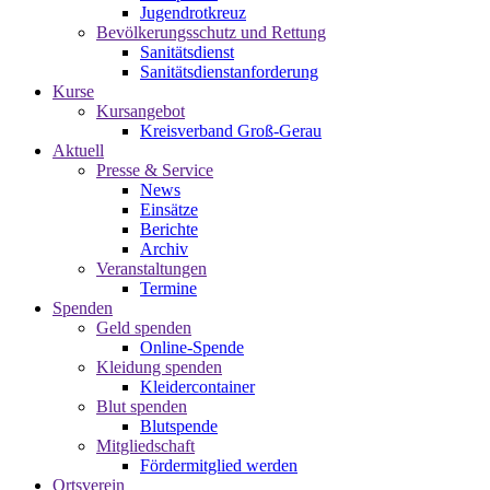
Jugendrotkreuz
Bevölkerungsschutz und Rettung
Sanitätsdienst
Sanitätsdienstanforderung
Kurse
Kursangebot
Kreisverband Groß-Gerau
Aktuell
Presse & Service
News
Einsätze
Berichte
Archiv
Veranstaltungen
Termine
Spenden
Geld spenden
Online-Spende
Kleidung spenden
Kleidercontainer
Blut spenden
Blutspende
Mitgliedschaft
Fördermitglied werden
Ortsverein