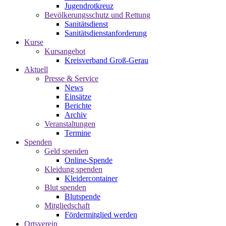
Jugendrotkreuz
Bevölkerungsschutz und Rettung
Sanitätsdienst
Sanitätsdienstanforderung
Kurse
Kursangebot
Kreisverband Groß-Gerau
Aktuell
Presse & Service
News
Einsätze
Berichte
Archiv
Veranstaltungen
Termine
Spenden
Geld spenden
Online-Spende
Kleidung spenden
Kleidercontainer
Blut spenden
Blutspende
Mitgliedschaft
Fördermitglied werden
Ortsverein