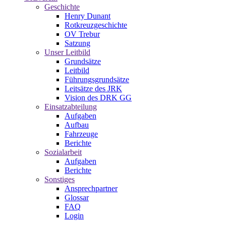
Geschichte
Henry Dunant
Rotkreuzgeschichte
OV Trebur
Satzung
Unser Leitbild
Grundsätze
Leitbild
Führungsgrundsätze
Leitsätze des JRK
Vision des DRK GG
Einsatzabteilung
Aufgaben
Aufbau
Fahrzeuge
Berichte
Sozialarbeit
Aufgaben
Berichte
Sonstiges
Ansprechpartner
Glossar
FAQ
Login