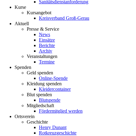
Sanitätsdienstanforderung
Kurse
Kursangebot
Kreisverband Groß-Gerau
Aktuell
Presse & Service
News
Einsätze
Berichte
Archiv
Veranstaltungen
Termine
Spenden
Geld spenden
Online-Spende
Kleidung spenden
Kleidercontainer
Blut spenden
Blutspende
Mitgliedschaft
Fördermitglied werden
Ortsverein
Geschichte
Henry Dunant
Rotkreuzgeschichte